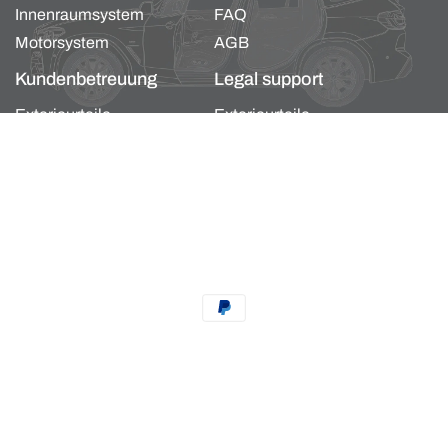
Innenraumsystem
FAQ
Motorsystem
AGB
Kundenbetreuung
Legal support
Exterieurteile
Exterieurteile
Karosserie- und
Karosserie- und
Innenraumsystem
Innenraumsystem
Motorsystem
Motorsystem
Zahlungsmethoden
Datenschutzerklärung
Impressum
Kontaktinformationen
Widerrufsrecht
AGB
Versand
t von 20 %
Powered by Shopify