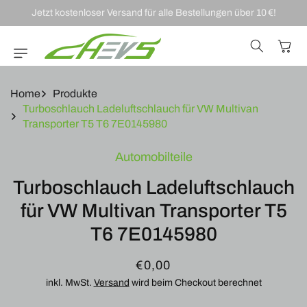
DIREKT ZUM
Jetzt kostenloser Versand für alle Bestellungen über 10 €!
INHALT
Warenkor
Home
Produkte
Turboschlauch Ladeluftschlauch für VW Multivan
Transporter T5 T6 7E0145980
U
Automobilteile
RODUKTINFORMATIONEN
RINGEN
Turboschlauch Ladeluftschlauch
für VW Multivan Transporter T5
T6 7E0145980
Normaler
€0,00
Preis
inkl. MwSt.
Versand
wird beim Checkout berechnet