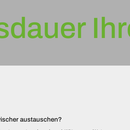
uer Ihres
nwischer austauschen?