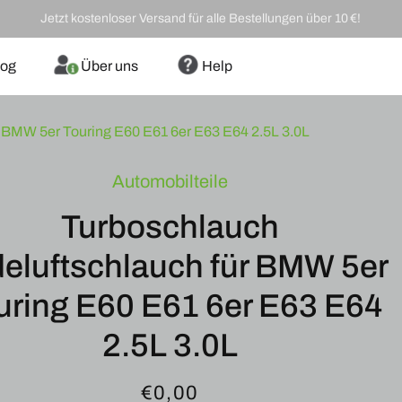
Jetzt kostenloser Versand für alle Bestellungen über 10 €!
log
Über uns
Help
r BMW 5er Touring E60 E61 6er E63 E64 2.5L 3.0L
Automobilteile
ORMATIONEN
Turboschlauch
eluftschlauch für BMW 5er
uring E60 E61 6er E63 E64
2.5L 3.0L
Normaler
€0,00