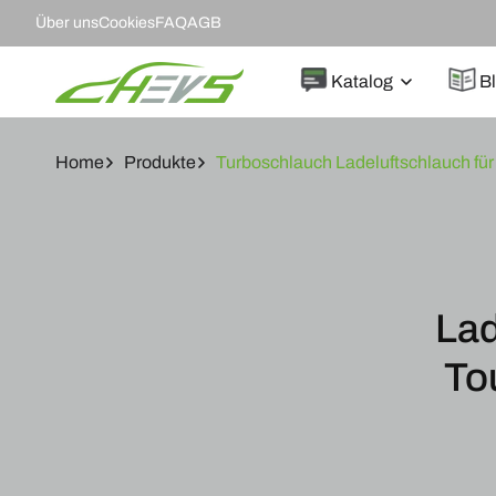
DIREKT
Über uns
Cookies
FAQ
AGB
ZUM
INHALT
Katalog
B
Home
Produkte
Turboschlauch Ladeluftschlauch fü
ZU
PRODUKTINF
SPRINGEN
Lad
To