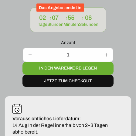
Das Angebot endet in
02
07
55
06
Tage
Stunden
Minuten
Sekunden
Anzahl
Verringere
Erhöhe
die
die
IN DEN WARENKORB LEGEN
Menge
Menge
für
für
JETZT ZUM CHECKOUT
Scheibenwischer
Scheibenwi
vorne
vorne
SET
SET
für
für
Mercedes-
Mercedes-
Benz
Benz
B-
B-
Voraussichtliches Lieferdatum:
Klasse
Klasse
14 Aug
In der Regel innerhalb von 2–3 Tagen
W242
W242
abholbereit.