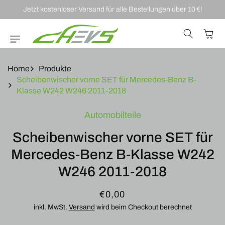
DIREKT ZUM
Jetzt kostenloser Versand für alle Bestellungen über 10 €!
INHALT
Warenkor
Home
Produkte
Scheibenwischer vorne SET für Mercedes-Benz B-
Klasse W242 W246 2011-2018
U
Automobilteile
RODUKTINFORMATIONEN
RINGEN
Scheibenwischer vorne SET für
Mercedes-Benz B-Klasse W242
W246 2011-2018
Normaler
€0,00
Preis
inkl. MwSt.
Versand
wird beim Checkout berechnet