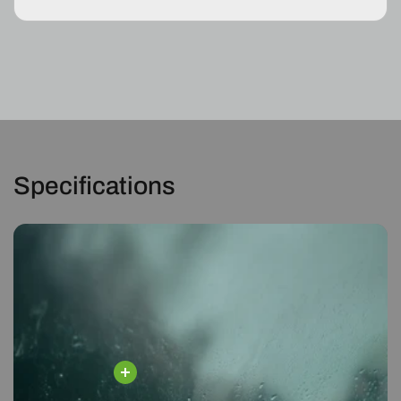
G
G
2782001851
2782001851
Specifications