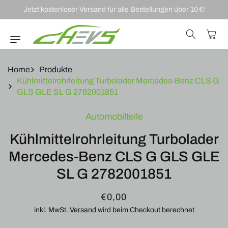
DIREKT ZUM
Jetzt kostenloser Versand für alle Bestellungen über 10 €!
INHALT
Warenkor
Home
Produkte
Kühlmittelrohrleitung Turbolader Mercedes-Benz CLS G
GLS GLE SL G 2782001851
U
Automobilteile
RODUKTINFORMATIONEN
RINGEN
Kühlmittelrohrleitung Turbolader
Mercedes-Benz CLS G GLS GLE
SL G 2782001851
Normaler
€0,00
Preis
inkl. MwSt.
Versand
wird beim Checkout berechnet