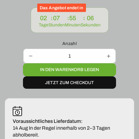
Das Angebot endet in
02
07
55
06
Tage
Stunden
Minuten
Sekunden
Anzahl
Verringere
Erhöhe
die
die
IN DEN WARENKORB LEGEN
Menge
Menge
für
für
JETZT ZUM CHECKOUT
Kühlmittelrohrleitung
Kühlmittelro
Turbolader
Turbolader
Mercedes-
Mercedes-
Benz
Benz
CLS
CLS
G
G
GLS
GLS
Voraussichtliches Lieferdatum:
GLE
GLE
14 Aug
In der Regel innerhalb von 2–3 Tagen
SL
SL
abholbereit.