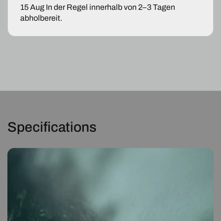
(F06
(F06
15 Aug
In der Regel innerhalb von 2–3 Tagen
F12
F12
abholbereit.
F13)
F13)
Specifications