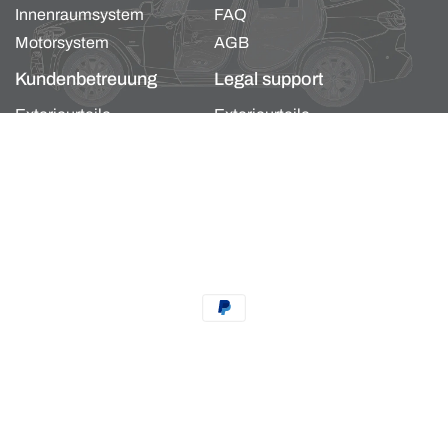
Innenraumsystem
FAQ
Motorsystem
AGB
Kundenbetreuung
Legal support
Exterieurteile
Exterieurteile
Karosserie- und
Karosserie- und
Innenraumsystem
Innenraumsystem
Motorsystem
Motorsystem
Zahlungsmethoden
Datenschutzerklärung
Impressum
Kontaktinformationen
Widerrufsrecht
AGB
Versand
20 %
Powered by Shopify