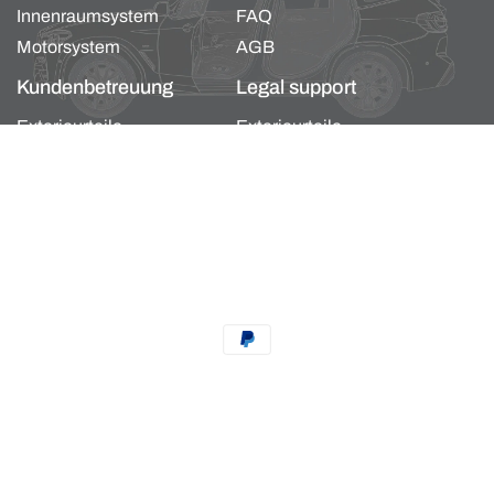
Innenraumsystem
FAQ
Motorsystem
AGB
Kundenbetreuung
Legal support
Exterieurteile
Exterieurteile
Karosserie- und
Karosserie- und
Innenraumsystem
Innenraumsystem
Motorsystem
Motorsystem
Zahlungsmethoden
Datenschutzerklärung
Impressum
Kontaktinformationen
Widerrufsrecht
AGB
Versand
t von 20 %
Powered by Shopify