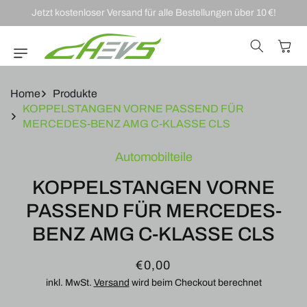
DIREKT ZUM
Jetzt kostenloser Versand für alle Bestellungen über 10 €!
INHALT
Warenkor
Home
Produkte
KOPPELSTANGEN VORNE PASSEND FÜR
MERCEDES-BENZ AMG C-KLASSE CLS
U
Automobilteile
RODUKTINFORMATIONEN
RINGEN
KOPPELSTANGEN VORNE
PASSEND FÜR MERCEDES-
BENZ AMG C-KLASSE CLS
Normaler
€0,00
Preis
inkl. MwSt.
Versand
wird beim Checkout berechnet