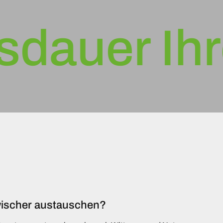
uer Ihres
nwischer austauschen?