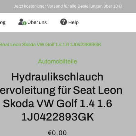
Jetzt kostenloser Versand für alle Bestellungen über 10 €!
log
Über uns
Help
r Seat Leon Skoda VW Golf 1.4 1.6 1J0422893GK
Automobilteile
ORMATIONEN
Hydraulikschlauch
ervoleitung für Seat Leon
Skoda VW Golf 1.4 1.6
1J0422893GK
Normaler
€0,00