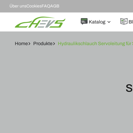
DIREKT
Über uns
Cookies
FAQ
AGB
ZUM
INHALT
Katalog
B
Home
Produkte
Hydraulikschlauch Servoleitung fü
ZU
PRODUKTINF
SPRINGEN
S