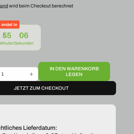
sand
eis
wird beim Checkout berechnet
 endet in
55
05
Minuten
Sekunden
IN DEN WARENKORB
LEGEN
Erhöhe
die
JETZT ZUM CHECKOUT
Menge
für
IEGEL
AUßENSPIEGEL
GLAS
SPIEGELGLAS
RECHTS
PASSEND
FÜR
htliches Lieferdatum:
AUDI