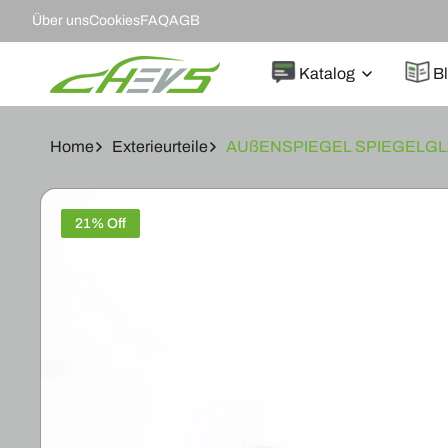
DIREKT
Über uns
Cookies
FAQ
AGB
ZUM
INHALT
Katalog
B
Home
Exterieurteile
AUßENSPIEGEL SPIEGELGLA
ZU
PRODUKTINFORMATIONEN
21% Off
SPRINGEN