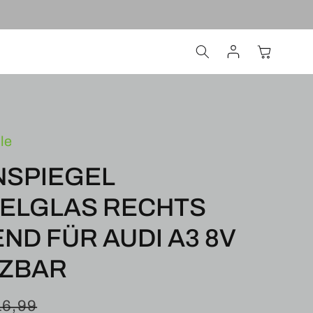
Einloggen
Warenkorb
le
NSPIEGEL
GELGLAS RECHTS
ND FÜR AUDI A3 8V
IZBAR
reis
ormaler
16,99