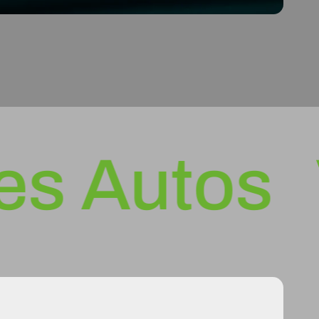
Autos
Ver