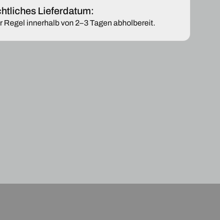
2009-
htliches Lieferdatum:
2017
er Regel innerhalb von 2–3 Tagen abholbereit.
AR
BEHEIZBAR
2F
6R0857522F