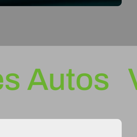
Autos
Verl