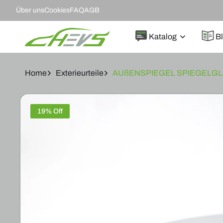
DIREKT
Über uns
Cookies
FAQ
AGB
ZUM
INHALT
Katalog
B
Home
Exterieurteile
AUßENSPIEGEL SPIEGELGLA
ZU
PRODUKTINFORMATIONEN
19% Off
SPRINGEN