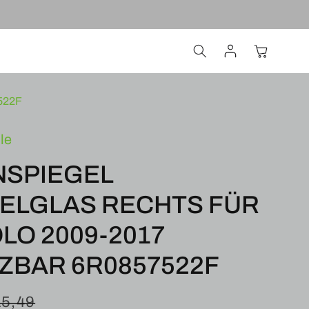
Einloggen
Warenkorb
522F
le
NSPIEGEL
ELGLAS RECHTS FÜR
LO 2009-2017
ZBAR 6R0857522F
reis
ormaler
15,49