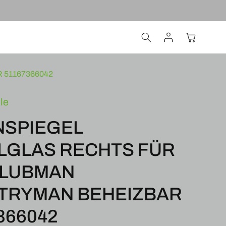
Einloggen
Warenkorb
51167366042
le
NSPIEGEL
LGLAS RECHTS FÜR
CLUBMAN
TRYMAN BEHEIZBAR
366042