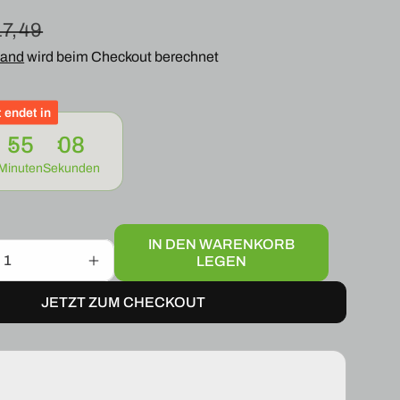
reis
ormaler
17,49
sand
eis
wird beim Checkout berechnet
 endet in
55
06
Minuten
Sekunden
IN DEN WARENKORB
LEGEN
Erhöhe
die
JETZT ZUM CHECKOUT
Menge
für
IEGEL
AUßENSPIEGEL
AS
SPIEELGLAS
RECHTS
FÜR