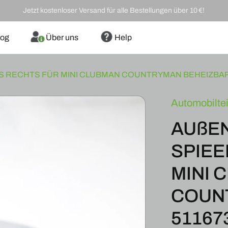
Jetzt kostenloser Versand für alle Bestellungen über 10 €!
log
Über uns
Help
S RECHTS FÜR MINI CLUBMAN COUNTRYMAN BEHEIZBAR 
Automobiltei
AUßE
SPIEE
MINI 
COUN
51167