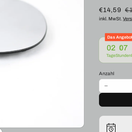
Verkaufsp
€14,59
N
€
inkl. MwSt.
Ver
Pr
Das Angebot
02
07
Tage
Stunden
Anzahl
Verringere
die
Menge
für
AUßENSP
SPIEELGL
RECHTS
FÜR