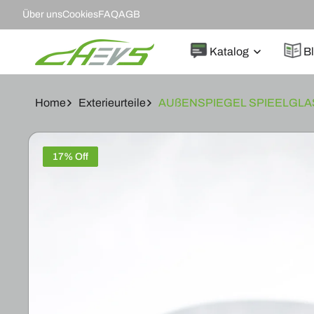
DIREKT
Über uns
Cookies
FAQ
AGB
ZUM
INHALT
Katalog
B
Home
Exterieurteile
AUßENSPIEGEL SPIEELGLA
ZU
PRODUKTINFORMATIONEN
17% Off
SPRINGEN