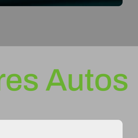
 Autos
Ve