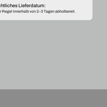
MINI
htliches Lieferdatum:
CLUBMAN
er Regel innerhalb von 2–3 Tagen abholbereit.
YMAN
COUNTRYMAN
AR
BEHEIZBAR
42
51167366042