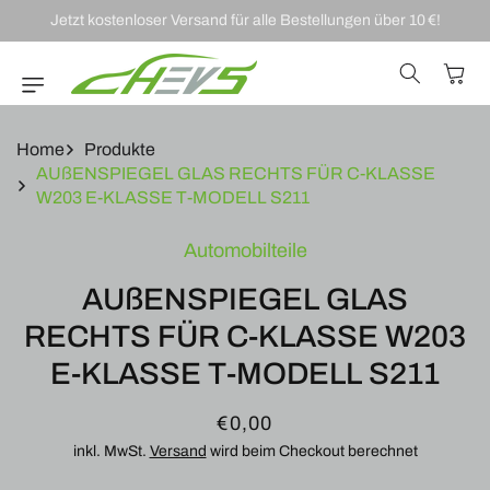
DIREKT ZUM
Jetzt kostenloser Versand für alle Bestellungen über 10 €!
INHALT
Warenkor
Home
Produkte
AUßENSPIEGEL GLAS RECHTS FÜR C-KLASSE
W203 E-KLASSE T-MODELL S211
U
Automobilteile
RODUKTINFORMATIONEN
RINGEN
AUßENSPIEGEL GLAS
RECHTS FÜR C-KLASSE W203
E-KLASSE T-MODELL S211
Normaler
€0,00
Preis
inkl. MwSt.
Versand
wird beim Checkout berechnet