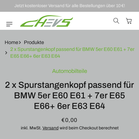
DIREKT ZUM
Jetzt kostenloser Versand für alle Bestellungen über 10 €!
INHALT
Warenkor
Home
Produkte
2 x Spurstangenkopf passend für BMW 5er E60 E61 + 7er
E65 E66+ 6er E63 E64
U
Automobilteile
RODUKTINFORMATIONEN
RINGEN
2 x Spurstangenkopf passend für
BMW 5er E60 E61 + 7er E65
E66+ 6er E63 E64
Normaler
€0,00
Preis
inkl. MwSt.
Versand
wird beim Checkout berechnet