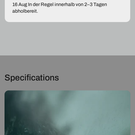
+
+
16 Aug
In der Regel innerhalb von 2–3 Tagen
7er
7er
abholbereit.
E65
E65
E66+
E66+
6er
6er
E63
E63
E64
E64
Specifications