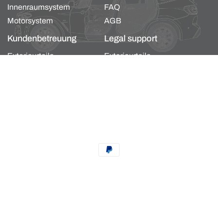
Innenraumsystem
FAQ
Motorsystem
AGB
Kundenbetreuung
Legal support
Exterieurteile
Exterieurteile
Karosserie- und
Karosserie- und
Innenraumsystem
Innenraumsystem
Motorsystem
Motorsystem
Zahlungsmethoden
Datenschutzerklärung
Impressum
Kontaktinformationen
Widerrufsrecht
AGB
Versand
t von 20 %
Powered by Shopify