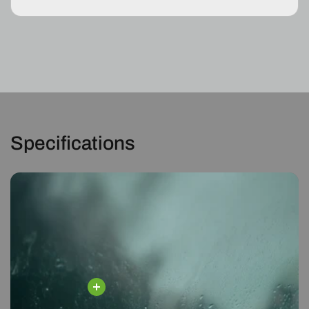
PA
PA
08-
08-
13
13
Schrägheck
Schrägheck
Specifications