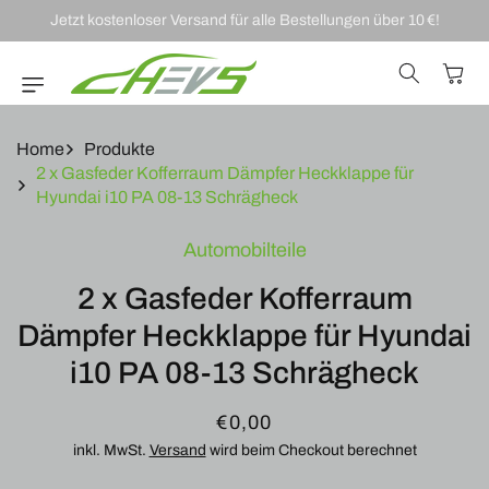
DIREKT ZUM
Jetzt kostenloser Versand für alle Bestellungen über 10 €!
INHALT
Warenkor
Home
Produkte
2 x Gasfeder Kofferraum Dämpfer Heckklappe für
Hyundai i10 PA 08-13 Schrägheck
U
Automobilteile
RODUKTINFORMATIONEN
RINGEN
2 x Gasfeder Kofferraum
Dämpfer Heckklappe für Hyundai
i10 PA 08-13 Schrägheck
Normaler
€0,00
Preis
inkl. MwSt.
Versand
wird beim Checkout berechnet