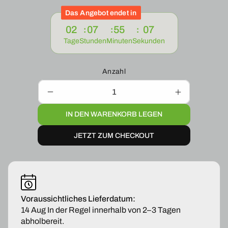
Das Angebot endet in
02
07
55
06
Tage
Stunden
Minuten
Sekunden
Anzahl
Verringere
Erhöhe
die
die
IN DEN WARENKORB LEGEN
Menge
Menge
für
für
JETZT ZUM CHECKOUT
2
2
x
x
Gasfeder
Gasfeder
Kofferraum
Kofferraum
Dämpfer
Dämpfer
Heckklappe
Heckklappe
für
für
Voraussichtliches Lieferdatum:
Hyundai
Hyundai
14 Aug
In der Regel innerhalb von 2–3 Tagen
i10
i10
abholbereit.