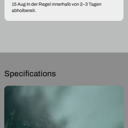
6J5
6J5
15 Aug
In der Regel innerhalb von 2–3 Tagen
6P1
6P1
abholbereit.
Schrägheck
Schrägheck
08-
08-
15
15
Specifications