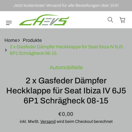
DIREKT ZUM
Jetzt kostenloser Versand für alle Bestellungen über 10 €!
INHALT
Warenkor
Home
Produkte
2 x Gasfeder Dämpfer Heckklappe für Seat Ibiza IV 6J5
6P1 Schrägheck 08-15
U
Automobilteile
RODUKTINFORMATIONEN
RINGEN
2 x Gasfeder Dämpfer
Heckklappe für Seat Ibiza IV 6J5
6P1 Schrägheck 08-15
Normaler
€0,00
Preis
inkl. MwSt.
Versand
wird beim Checkout berechnet