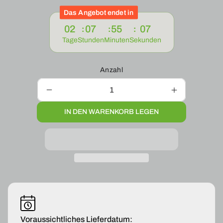
Das Angebot endet in
02
07
55
06
Tage
Stunden
Minuten
Sekunden
Anzahl
Verringere
Erhöhe
die
die
IN DEN WARENKORB LEGEN
Menge
Menge
für
für
2
2
x
x
Gasfeder
Gasfeder
Dämpfer
Dämpfer
Heckklappe
Heckklappe
für
für
Seat
Seat
Ibiza
Ibiza
IV
IV
Voraussichtliches Lieferdatum: